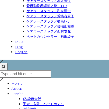
ケアラースタッフ／本多未侑
愛玩動物看護師／松しおり
ケアラースタッフ／和泉亜古
ケアラースタッフ／鷲崎有希子
ケアラースタッフ／櫛島レナ
ケアラースタッフ／嵯峨山愛香
ケアラースタッフ／西村友花
ペットカウンセラー／福田綾子
Map
Blog
English
Home
About
Service
1次診療全般
手術・入院・ペットホテル