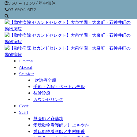
9:30 ～ 18:30 / 年中無休
03-6904-6172
Home
About
Service
1次診療全般
手術・入院・ペットホテル
往診診療
カウンセリング
Cost
Staff
獣医師／斉藤功
愛玩動物看護師／川上さやか
愛玩動物看護師／中村明香