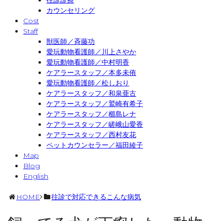
往診診療
カウンセリング
Cost
Staff
獣医師／斉藤功
愛玩動物看護師／川上さやか
愛玩動物看護師／中村明香
ケアラースタッフ／本多未侑
愛玩動物看護師／松しおり
ケアラースタッフ／和泉亜古
ケアラースタッフ／鷲崎有希子
ケアラースタッフ／櫛島レナ
ケアラースタッフ／嵯峨山愛香
ケアラースタッフ／西村友花
ペットカウンセラー／福田綾子
Map
Blog
English
HOME
往診で対応できるこんな病気