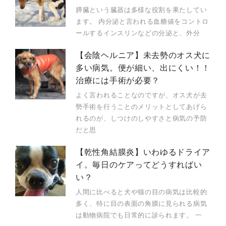
膵臓という臓器は多様な役割を果たしてい
ます。 内分泌と言われる血糖値をコントロ
ールするインスリンなどの分泌と、外分
【会陰ヘルニア】未去勢のオス犬に
多い病気。便が細い、出にくい！！
治療には手術が必要？
よく言われることなのですが、オス犬が去
勢手術を行うことのメリットとしてあげら
れるのが、しつけのしやすさと病気の予防
だと思
【乾性角結膜炎】いわゆるドライア
イ。毎日のケアってどうすればい
い？
人間に比べると犬や猫の目の病気は比較的
多く、特に目の表面の角膜に見られる病気
は動物病院でも日常的に診られます。 一