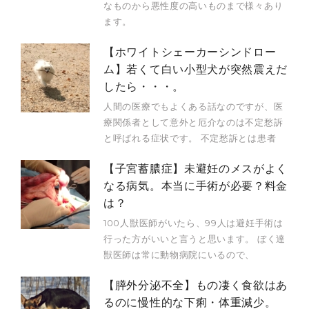
なものから悪性度の高いものまで様々あり
ます。
【ホワイトシェーカーシンドロー
ム】若くて白い小型犬が突然震えだ
したら・・・。
人間の医療でもよくある話なのですが、医
療関係者として意外と厄介なのは不定愁訴
と呼ばれる症状です。 不定愁訴とは患者
【子宮蓄膿症】未避妊のメスがよく
なる病気。本当に手術が必要？料金
は？
100人獣医師がいたら、99人は避妊手術は
行った方がいいと言うと思います。 ぼく達
獣医師は常に動物病院にいるので、
【膵外分泌不全】もの凄く食欲はあ
るのに慢性的な下痢・体重減少。