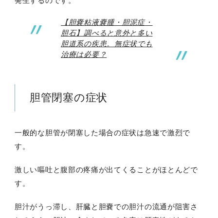
発生するのです。
【胆嚢粘液嚢腫・胆泥症・
胆石】調べると意外と多い
胆道系の疾患。無症状でも
治療は必要？
胆管閉塞の症状
一般的な胆管が閉塞した場合の症状は急速で激烈で
す。
激しい嘔吐と腹部の疼痛が出てくることがほとんどで
す。
胆汁がうっ滞し、肝臓と胆嚢での胆汁の流通が阻害さ