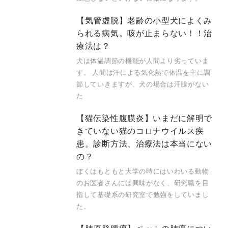
【気管虚脱】老齢の小型犬によくみ
られる病気。咳が止まらない！！治
療法は？
犬は体温調節の機能が人間より劣っていま
す。 人間は汗による気化熱で体温を主に調
節していきますが、犬の場合は汗腺がない
た
【猫伝染性腹膜炎】いまだに解明で
きていない猫のコロナウイルス疾
患。診断方法、治療法は本当にない
の？
ぼくはもともと大学の時にはいわいる動物
のお医者さんには興味がなく、研究職を目
指して基礎系の研究室で勉強をしていまし
た。