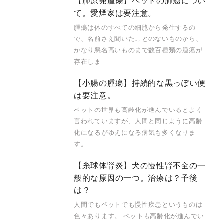
【肺原発腫瘍】ペットの肺癌につい
て。愛煙家は要注意。
腫瘍は体のすべての細胞から発生するの
で、名前さえ聞いたことのないものから、
かなり悪名高いものまで数百種類の腫瘍が
存在しま
【小腸の腫瘍】持続的な黒っぽい便
は要注意。
ペットの世界も高齢化が進んでいるとよく
言われていますが、人間と同じように高齢
化になるがゆえになる病気も多くなりま
す。
【糸球体腎炎】犬の慢性腎不全の一
般的な原因の一つ。治療は？予後
は？
人間でもペットでも慢性疾患というものは
色々あります。 ペットも高齢化が進んでい