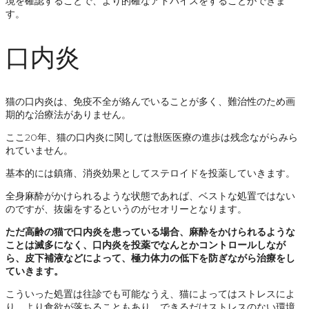
境を確認することで、より的確なアドバイスをすることができま
す。
口内炎
猫の口内炎は、免疫不全が絡んでいることが多く、難治性のため画
期的な治療法がありません。
ここ20年、猫の口内炎に関しては獣医医療の進歩は残念ながらみら
れていません。
基本的には鎮痛、消炎効果としてステロイドを投薬していきます。
全身麻酔がかけられるような状態であれば、ベストな処置ではない
のですが、抜歯をするというのがセオリーとなります。
ただ高齢の猫で口内炎を患っている場合、麻酔をかけられるような
ことは滅多になく、口内炎を投薬でなんとかコントロールしなが
ら、皮下補液などによって、極力体力の低下を防ぎながら治療をし
ていきます。
こういった処置は往診でも可能なうえ、猫によってはストレスによ
り、より食欲が落ちることもあり、できるだけストレスのない環境