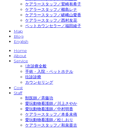
ケアラースタッフ／鷲崎有希子
ケアラースタッフ／櫛島レナ
ケアラースタッフ／嵯峨山愛香
ケアラースタッフ／西村友花
ペットカウンセラー／福田綾子
Map
Blog
English
Home
About
Service
1次診療全般
手術・入院・ペットホテル
往診診療
カウンセリング
Cost
Staff
獣医師／斉藤功
愛玩動物看護師／川上さやか
愛玩動物看護師／中村明香
ケアラースタッフ／本多未侑
愛玩動物看護師／松しおり
ケアラースタッフ／和泉亜古