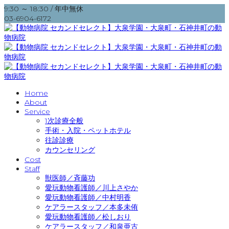
9:30 ～ 18:30 / 年中無休
03-6904-6172
Home
About
Service
1次診療全般
手術・入院・ペットホテル
往診診療
カウンセリング
Cost
Staff
獣医師／斉藤功
愛玩動物看護師／川上さやか
愛玩動物看護師／中村明香
ケアラースタッフ／本多未侑
愛玩動物看護師／松しおり
ケアラースタッフ／和泉亜古