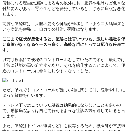
便秘になる理由は加齢によるもの以外にも、肥満や毛球など色々な
付加要因があり、腎不全などを併発していると、さらに症状は悪化
します。
高度な便秘症は、大腸の筋肉や神経が弛緩していまう巨大結腸症と
いう病気を併発し、自力での排泄が困難になります。
ここまで症状が悪化すると、便秘とは言いつつも、激しい嘔吐を伴
い食欲がなくなるケースも多く、高齢な猫にとっては厄介な疾患で
す。
以前は投薬にて便秘のコントロールをしていたのですが、最近では
非常に効能の高い処方食があり、それを給仕することによって、便
通のコントロールは非常にしやすくなりました。
ただ、それでもコントロールが難しい猫に関しては、浣腸や用手に
よって敵便を行います。
ストレス下ではこういった処置は効果的にならないことも多いの
で、動物病院よりは自宅で行えるような往診の方が適していると言
えます。
また、便秘はトイレの環境などにも依存するため、獣医師が直接環