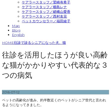
ケアラースタッフ／鷲崎有希子
ケアラースタッフ／櫛島レナ
ケアラースタッフ／嵯峨山愛香
ケアラースタッフ／西村友花
ペットカウンセラー／福田綾子
Map
Blog
English
HOME
往診で診るシニアになった犬、猫
往診を活用したほうが良い高齢
な猫がかかりやすい代表的な３
つの病気
2016-07-12
ペットの高齢化が進み、約半数近くのペットがシニア世代と言われ
るようになってきました。