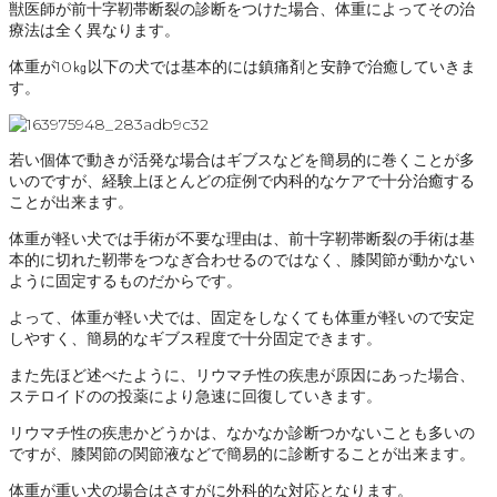
獣医師が前十字靭帯断裂の診断をつけた場合、体重によってその治
療法は全く異なります。
体重が10㎏以下の犬では基本的には鎮痛剤と安静で治癒していきま
す。
若い個体で動きが活発な場合はギブスなどを簡易的に巻くことが多
いのですが、経験上ほとんどの症例で内科的なケアで十分治癒する
ことが出来ます。
体重が軽い犬では手術が不要な理由は、前十字靭帯断裂の手術は基
本的に切れた靭帯をつなぎ合わせるのではなく、膝関節が動かない
ように固定するものだからです。
よって、体重が軽い犬では、固定をしなくても体重が軽いので安定
しやすく、簡易的なギブス程度で十分固定できます。
また先ほど述べたように、リウマチ性の疾患が原因にあった場合、
ステロイドのの投薬により急速に回復していきます。
リウマチ性の疾患かどうかは、なかなか診断つかないことも多いの
ですが、膝関節の関節液などで簡易的に診断することが出来ます。
体重が重い犬の場合はさすがに外科的な対応となります。