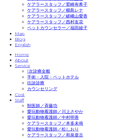
ケアラースタッフ／鷲崎有希子
ケアラースタッフ／櫛島レナ
ケアラースタッフ／嵯峨山愛香
ケアラースタッフ／西村友花
ペットカウンセラー／福田綾子
Map
Blog
English
Home
About
Service
1次診療全般
手術・入院・ペットホテル
往診診療
カウンセリング
Cost
Staff
獣医師／斉藤功
愛玩動物看護師／川上さやか
愛玩動物看護師／中村明香
ケアラースタッフ／本多未侑
愛玩動物看護師／松しおり
ケアラースタッフ／和泉亜古