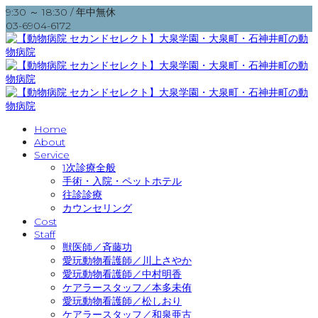
9:30 ～ 18:30 / 年中無休
03-6904-6172
Home
About
Service
1次診療全般
手術・入院・ペットホテル
往診診療
カウンセリング
Cost
Staff
獣医師／斉藤功
愛玩動物看護師／川上さやか
愛玩動物看護師／中村明香
ケアラースタッフ／本多未侑
愛玩動物看護師／松しおり
ケアラースタッフ／和泉亜古