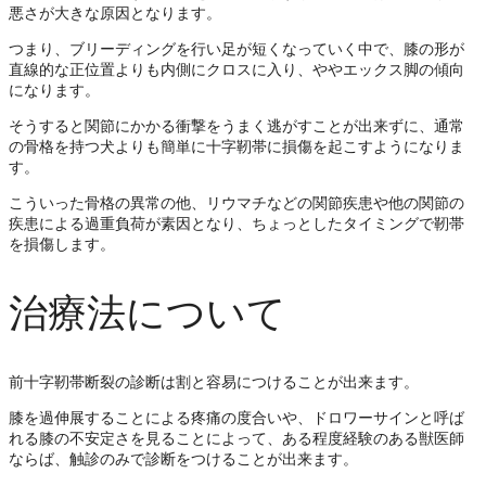
悪さが大きな原因となります。
つまり、ブリーディングを行い足が短くなっていく中で、膝の形が
直線的な正位置よりも内側にクロスに入り、ややエックス脚の傾向
になります。
そうすると関節にかかる衝撃をうまく逃がすことが出来ずに、通常
の骨格を持つ犬よりも簡単に十字靭帯に損傷を起こすようになりま
す。
こういった骨格の異常の他、リウマチなどの関節疾患や他の関節の
疾患による過重負荷が素因となり、ちょっとしたタイミングで靭帯
を損傷します。
治療法について
前十字靭帯断裂の診断は割と容易につけることが出来ます。
膝を過伸展することによる疼痛の度合いや、ドロワーサインと呼ば
れる膝の不安定さを見ることによって、ある程度経験のある獣医師
ならば、触診のみで診断をつけることが出来ます。