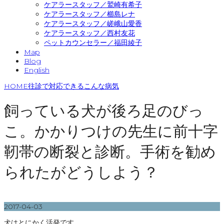
ケアラースタッフ／鷲崎有希子
ケアラースタッフ／櫛島レナ
ケアラースタッフ／嵯峨山愛香
ケアラースタッフ／西村友花
ペットカウンセラー／福田綾子
Map
Blog
English
HOME
往診で対応できるこんな病気
飼っている犬が後ろ足のびっ
こ。かかりつけの先生に前十字
靭帯の断裂と診断。手術を勧め
られたがどうしよう？
2017-04-03
犬はとにかく活発です。