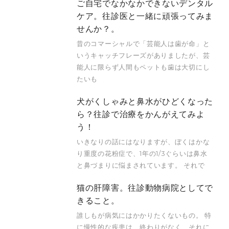
ご自宅でなかなかできないデンタル
ケア。往診医と一緒に頑張ってみま
せんか？。
昔のコマーシャルで「芸能人は歯が命」と
いうキャッチフレーズがありましたが、芸
能人に限らず人間もペットも歯は大切にし
たいも
犬がくしゃみと鼻水がひどくなった
ら？往診で治療をかんがえてみよ
う！
いきなりの話にはなりますが、ぼくはかな
り重度の花粉症で、1年の1/3ぐらいは鼻水
と鼻づまりに悩まされています。 それで
猫の肝障害。往診動物病院としてで
きること。
誰しもが病気にはかかりたくないもの。 特
に慢性的な疾患は、終わりがなく、それに