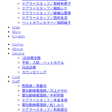
ケアラースタッフ／鷲崎有希子
ケアラースタッフ／櫛島レナ
ケアラースタッフ／嵯峨山愛香
ケアラースタッフ／西村友花
ペットカウンセラー／福田綾子
Map
Blog
English
Home
About
Service
1次診療全般
手術・入院・ペットホテル
往診診療
カウンセリング
Cost
Staff
獣医師／斉藤功
愛玩動物看護師／川上さやか
愛玩動物看護師／中村明香
ケアラースタッフ／本多未侑
愛玩動物看護師／松しおり
ケアラースタッフ／和泉亜古