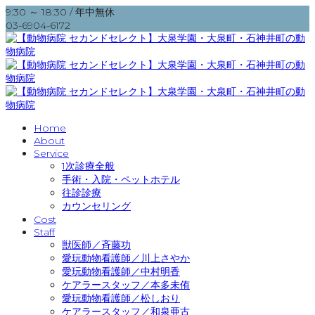
9:30 ～ 18:30 / 年中無休
03-6904-6172
Home
About
Service
1次診療全般
手術・入院・ペットホテル
往診診療
カウンセリング
Cost
Staff
獣医師／斉藤功
愛玩動物看護師／川上さやか
愛玩動物看護師／中村明香
ケアラースタッフ／本多未侑
愛玩動物看護師／松しおり
ケアラースタッフ／和泉亜古