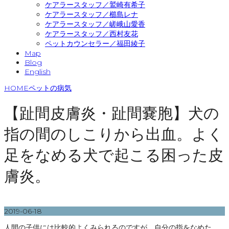
ケアラースタッフ／鷲崎有希子
ケアラースタッフ／櫛島レナ
ケアラースタッフ／嵯峨山愛香
ケアラースタッフ／西村友花
ペットカウンセラー／福田綾子
Map
Blog
English
HOME
ペットの病気
【趾間皮膚炎・趾間嚢胞】犬の
指の間のしこりから出血。よく
足をなめる犬で起こる困った皮
膚炎。
2019-06-18
人間の子供には比較的よくみられるのですが、自分の指をなめた