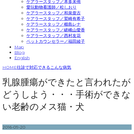
ケアラースタッフ／本多未侑
愛玩動物看護師／松しおり
ケアラースタッフ／和泉亜古
ケアラースタッフ／鷲崎有希子
ケアラースタッフ／櫛島レナ
ケアラースタッフ／嵯峨山愛香
ケアラースタッフ／西村友花
ペットカウンセラー／福田綾子
Map
Blog
English
HOME
往診で対応できるこんな病気
乳腺腫瘍ができたと言われたが
どうしよう・・・手術ができな
い老齢のメス猫・犬
2016-09-20