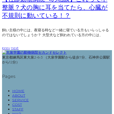
整脈？犬の胸に耳を当てたら、心臓が
不規則に動いている！？
飼い主様の中には、夜寝る時など一緒に寝ている方もいらっしゃる
のではないでしょうか？ 大型犬など飼われている方の中には、
prev
next
東京都練馬区東大泉2-6-3 （大泉学園駅から徒歩7分、石神井公園駅
から12分）
Pages
HOME
ABOUT
SERVICE
COST
STAFF
MAP