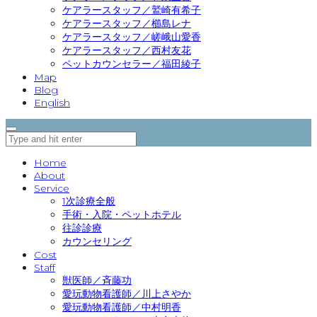
ケアラースタッフ／鷲崎有希子
ケアラースタッフ／櫛島レナ
ケアラースタッフ／嵯峨山愛香
ケアラースタッフ／西村友花
ペットカウンセラー／福田綾子
Map
Blog
English
Home
About
Service
1次診療全般
手術・入院・ペットホテル
往診診療
カウンセリング
Cost
Staff
獣医師／斉藤功
愛玩動物看護師／川上さやか
愛玩動物看護師／中村明香