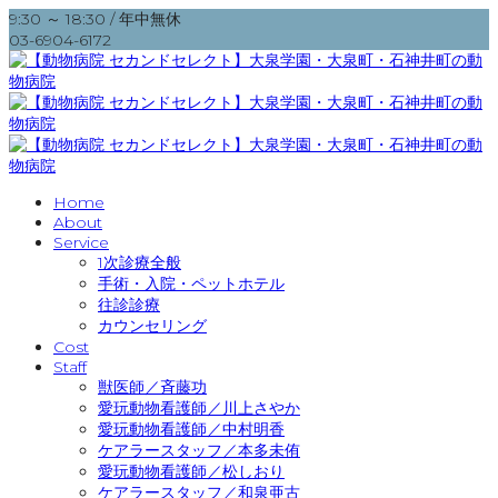
9:30 ～ 18:30 / 年中無休
03-6904-6172
Home
About
Service
1次診療全般
手術・入院・ペットホテル
往診診療
カウンセリング
Cost
Staff
獣医師／斉藤功
愛玩動物看護師／川上さやか
愛玩動物看護師／中村明香
ケアラースタッフ／本多未侑
愛玩動物看護師／松しおり
ケアラースタッフ／和泉亜古