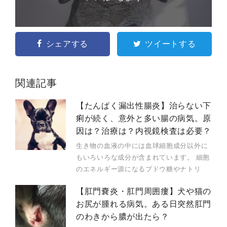
シェアする
ツイートする
関連記事
【たんぱく漏出性腸炎】治らない下
痢が続く、意外と多い腸の病気。原
因は？治療は？内視鏡検査は必要？
生き物の血液の中には血球細胞成分以外に
もいろいろな成分が含まれています。 細胞
のエネルギー源になるブドウ糖やナトリ
【肛門嚢炎・肛門周囲瘻】犬や猫の
お尻が腫れる病気。ある日突然肛門
のわきから膿が出たら？