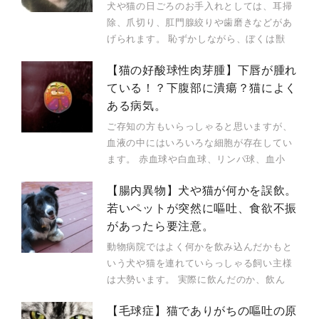
犬や猫の日ごろのお手入れとしては、耳掃
除、爪切り、肛門腺絞りや歯磨きなどがあ
げられます。 恥ずかしながら、ぼくは獣
【猫の好酸球性肉芽腫】下唇が腫れ
ている！？下腹部に潰瘍？猫によく
ある病気。
ご存知の方もいらっしゃると思いますが、
血液の中にはいろいろな細胞が存在してい
ます。 赤血球や白血球、リンパ球、血小
【腸内異物】犬や猫が何かを誤飲。
若いペットが突然に嘔吐、食欲不振
があったら要注意。
動物病院ではよく何かを飲み込んだかもと
いう犬や猫を連れていらっしゃる飼い主様
は大勢います。 実際に飲んだのか、飲ん
【毛球症】猫でありがちの嘔吐の原