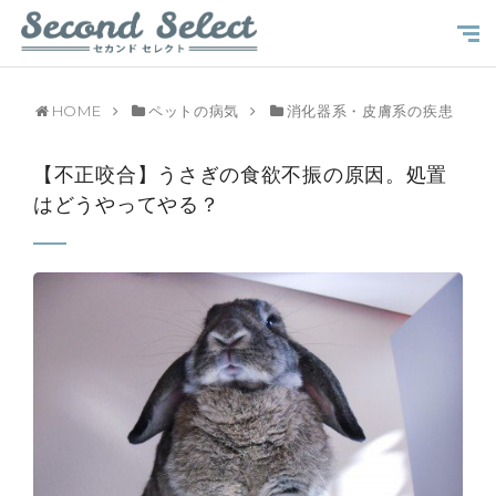
HOME
ペットの病気
消化器系・皮膚系の疾患
【不正咬合】うさぎの食欲不振の原因。処置
はどうやってやる？