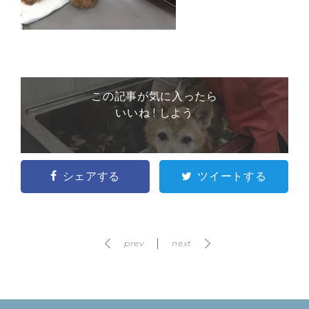
この記事が気に入ったら
いいね ! しよう
シェアする
ツイートする
prev
next