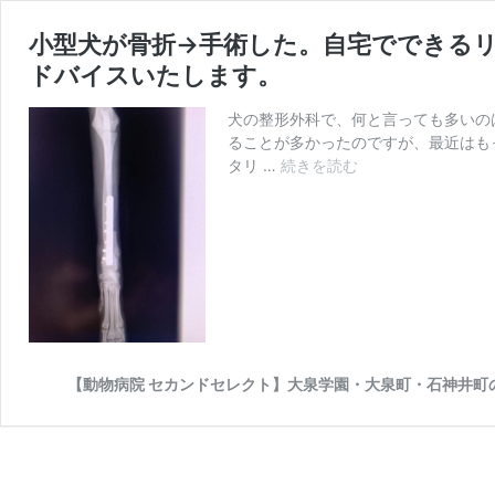
小型犬が骨折→手術した。自宅でできる
ドバイスいたします。
犬の整形外科で、何と言っても多いの
ることが多かったのですが、最近はも
小
タリ …
続きを読む
型
犬
が
骨
折
→
手
術
し
【動物病院 セカンドセレクト】大泉学園・大泉町・石神井町
た。
自
宅
で
で