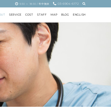
03-6904-6172
9:30 ～ 18:30 / 年中無休
OUT
SERVICE
COST
STAFF
MAP
BLOG
ENGLISH