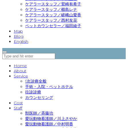
ケアラースタッフ／鷲崎有希子
ケアラースタッフ／櫛島レナ
ケアラースタッフ／嵯峨山愛香
ケアラースタッフ／西村友花
ペットカウンセラー／福田綾子
Map
Blog
English
Home
About
Service
1次診療全般
手術・入院・ペットホテル
往診診療
カウンセリング
Cost
Staff
獣医師／斉藤功
愛玩動物看護師／川上さやか
愛玩動物看護師／中村明香