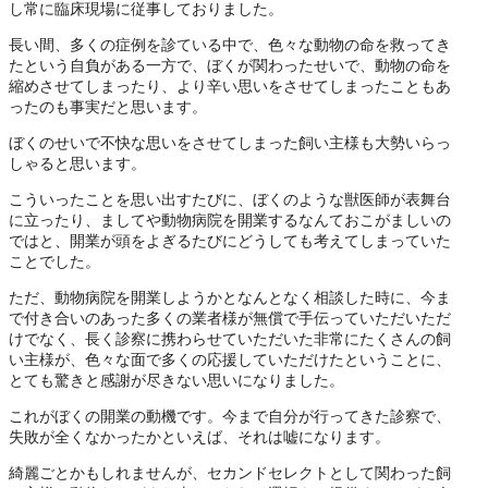
し常に臨床現場に従事しておりました。
長い間、多くの症例を診ている中で、色々な動物の命を救ってき
たという自負がある一方で、ぼくが関わったせいで、動物の命を
縮めさせてしまったり、より辛い思いをさせてしまったこともあ
ったのも事実だと思います。
ぼくのせいで不快な思いをさせてしまった飼い主様も大勢いらっ
しゃると思います。
こういったことを思い出すたびに、ぼくのような獣医師が表舞台
に立ったり、ましてや動物病院を開業するなんておこがましいの
ではと、開業が頭をよぎるたびにどうしても考えてしまっていた
ことでした。
ただ、動物病院を開業しようかとなんとなく相談した時に、今ま
で付き合いのあった多くの業者様が無償で手伝っていただいただ
けでなく、長く診察に携わらせていただいた非常にたくさんの飼
い主様が、色々な面で多くの応援していただけたということに、
とても驚きと感謝が尽きない思いになりました。
これがぼくの開業の動機です。今まで自分が行ってきた診察で、
失敗が全くなかったかといえば、それは嘘になります。
綺麗ごとかもしれませんが、セカンドセレクトとして関わった飼