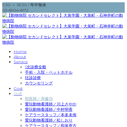
9:30 ～ 18:30 / 年中無休
03-6904-6172
Home
About
Service
1次診療全般
手術・入院・ペットホテル
往診診療
カウンセリング
Cost
Staff
獣医師／斉藤功
愛玩動物看護師／川上さやか
愛玩動物看護師／中村明香
ケアラースタッフ／本多未侑
愛玩動物看護師／松しおり
ケアラースタッフ／和泉亜古