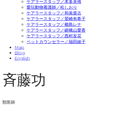
ケアラースタッフ／本多未侑
愛玩動物看護師／松しおり
ケアラースタッフ／和泉亜古
ケアラースタッフ／鷲崎有希子
ケアラースタッフ／櫛島レナ
ケアラースタッフ／嵯峨山愛香
ケアラースタッフ／西村友花
ペットカウンセラー／福田綾子
Map
Blog
English
斉藤功
獣医師