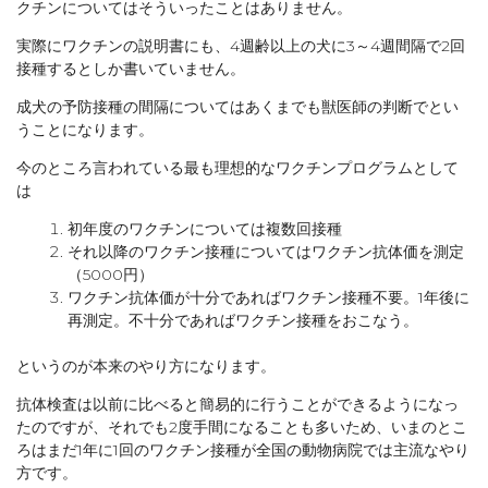
クチンについてはそういったことはありません。
実際にワクチンの説明書にも、4週齢以上の犬に3～4週間隔で2回
接種するとしか書いていません。
成犬の予防接種の間隔についてはあくまでも獣医師の判断でとい
うことになります。
今のところ言われている最も理想的なワクチンプログラムとして
は
初年度のワクチンについては複数回接種
それ以降のワクチン接種についてはワクチン抗体価を測定
（5000円）
ワクチン抗体価が十分であればワクチン接種不要。1年後に
再測定。不十分であればワクチン接種をおこなう。
というのが本来のやり方になります。
抗体検査は以前に比べると簡易的に行うことができるようになっ
たのですが、それでも2度手間になることも多いため、いまのとこ
ろはまだ1年に1回のワクチン接種が全国の動物病院では主流なやり
方です。