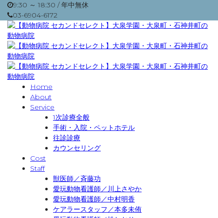
9:30 ～ 18:30 / 年中無休
03-6904-6172
Home
About
Service
1次診療全般
手術・入院・ペットホテル
往診診療
カウンセリング
Cost
Staff
獣医師／斉藤功
愛玩動物看護師／川上さやか
愛玩動物看護師／中村明香
ケアラースタッフ／本多未侑