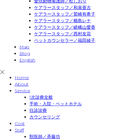
愛玩動物看護師／松しおり
ケアラースタッフ／和泉亜古
ケアラースタッフ／鷲崎有希子
ケアラースタッフ／櫛島レナ
ケアラースタッフ／嵯峨山愛香
ケアラースタッフ／西村友花
ペットカウンセラー／福田綾子
Map
Blog
English
Home
About
Service
1次診療全般
手術・入院・ペットホテル
往診診療
カウンセリング
Cost
Staff
獣医師／斉藤功