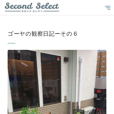
ゴーヤの観察日記ーその６