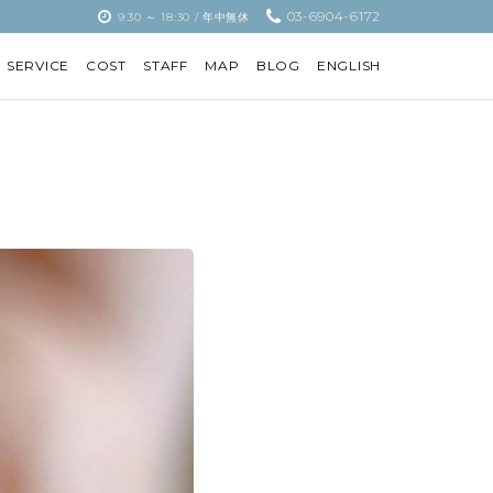
03-6904-6172
9:30 ～ 18:30 / 年中無休
SERVICE
COST
STAFF
MAP
BLOG
ENGLISH