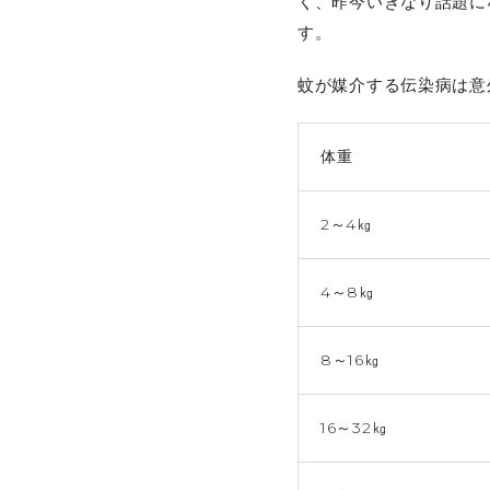
く、昨今いきなり話題に
す。
蚊が媒介する伝染病は意
体重
2～4㎏
4～8㎏
8～16㎏
16～32㎏