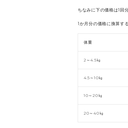
ちなみに下の価格は1回
1か月分の価格に換算す
体重
2～4.5㎏
4.5～10㎏
10～20㎏
20～40㎏