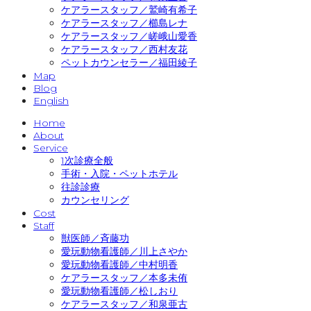
ケアラースタッフ／鷲崎有希子
ケアラースタッフ／櫛島レナ
ケアラースタッフ／嵯峨山愛香
ケアラースタッフ／西村友花
ペットカウンセラー／福田綾子
Map
Blog
English
Home
About
Service
1次診療全般
手術・入院・ペットホテル
往診診療
カウンセリング
Cost
Staff
獣医師／斉藤功
愛玩動物看護師／川上さやか
愛玩動物看護師／中村明香
ケアラースタッフ／本多未侑
愛玩動物看護師／松しおり
ケアラースタッフ／和泉亜古