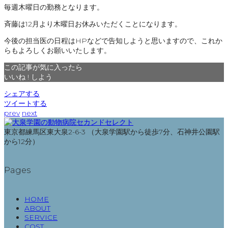
毎週木曜日の勤務となります。
斉藤は12月より木曜日お休みいただくことになります。
今後の担当医の日程はHPなどで告知しようと思いますので、これか
らもよろしくお願いいたします。
この記事が気に入ったら
いいね ! しよう
シェアする
ツイートする
prev
next
東京都練馬区東大泉2-6-3 （大泉学園駅から徒歩7分、石神井公園駅
から12分）
Pages
HOME
ABOUT
SERVICE
COST