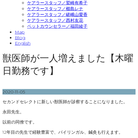
ケアラースタッフ／鷲崎有希子
ケアラースタッフ／櫛島レナ
ケアラースタッフ／嵯峨山愛香
ケアラースタッフ／西村友花
ペットカウンセラー／福田綾子
Map
Blog
English
獣医師が一人増えました【木曜
日勤務です】
2020-11-05
セカンドセレクトに新しい獣医師が診察することになりました。
永田先生。
以前の同僚です。
12年目の先生で経験豊富で、バイリンガル、鍼灸も行えます。