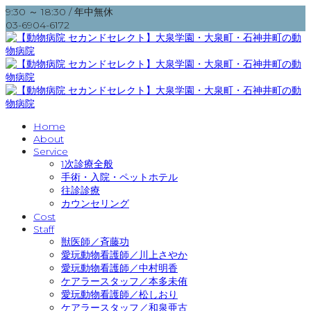
9:30 ～ 18:30 / 年中無休
03-6904-6172
Home
About
Service
1次診療全般
手術・入院・ペットホテル
往診診療
カウンセリング
Cost
Staff
獣医師／斉藤功
愛玩動物看護師／川上さやか
愛玩動物看護師／中村明香
ケアラースタッフ／本多未侑
愛玩動物看護師／松しおり
ケアラースタッフ／和泉亜古