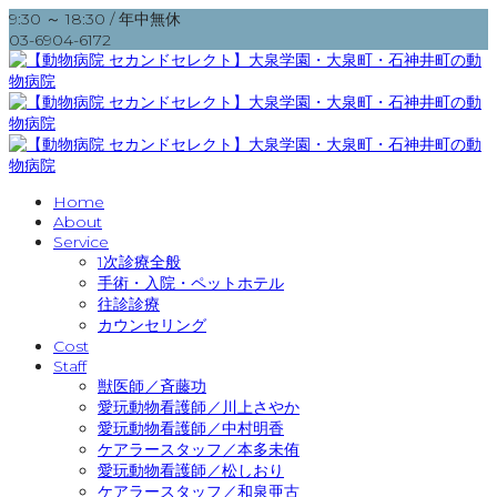
9:30 ～ 18:30 / 年中無休
03-6904-6172
Home
About
Service
1次診療全般
手術・入院・ペットホテル
往診診療
カウンセリング
Cost
Staff
獣医師／斉藤功
愛玩動物看護師／川上さやか
愛玩動物看護師／中村明香
ケアラースタッフ／本多未侑
愛玩動物看護師／松しおり
ケアラースタッフ／和泉亜古