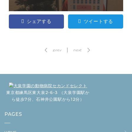
シェアする
ツイートする
prev
next
東京都練馬区東大泉2-6-3 （大泉学園駅か
ら徒歩7分、石神井公園駅から12分）
PAGES