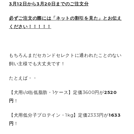
3月12日から3月20日までのご注文分
必ずご注文の際には「ネットの割引を見た」とお伝え
ください！！！！！
もちろんまだセカンドセレクトに通われたことのない
飼い主様でも大丈夫です！
たとえば・・
【犬用i/d缶低脂肪・1ケース】定価3600円が
2520
円
！
【犬用低分子プロテイン・1kg】定価2333円が
1633
円
！