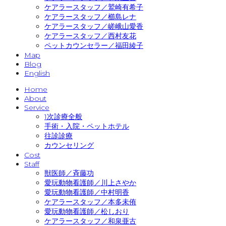
ケアラースタッフ／鷲崎有希子
ケアラースタッフ／櫛島レナ
ケアラースタッフ／嵯峨山愛香
ケアラースタッフ／西村友花
ペットカウンセラー／福田綾子
Map
Blog
English
Home
About
Service
1次診療全般
手術・入院・ペットホテル
往診診療
カウンセリング
Cost
Staff
獣医師／斉藤功
愛玩動物看護師／川上さやか
愛玩動物看護師／中村明香
ケアラースタッフ／本多未侑
愛玩動物看護師／松しおり
ケアラースタッフ／和泉亜古