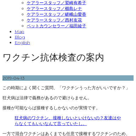
ケアラースタッフ／鷲崎有希子
ケアラースタッフ／櫛島レナ
ケアラースタッフ／嵯峨山愛香
ケアラースタッフ／西村友花
ペットカウンセラー／福田綾子
Map
Blog
English
ワクチン抗体検査の案内
2019-04-13
この時期によく聞くご質問、「ワクチンうった方がいいですか？」
狂犬病は法律で義務があるので避けらません。
接種が可能ならば接種するしかないのが実情です。
狂犬病のワクチン、接種しないといけないの？友達はや
らなくてもいいなんて言っていたし。
一方で混合ワクチンはあくまでも任意で接種するワクチンのため、