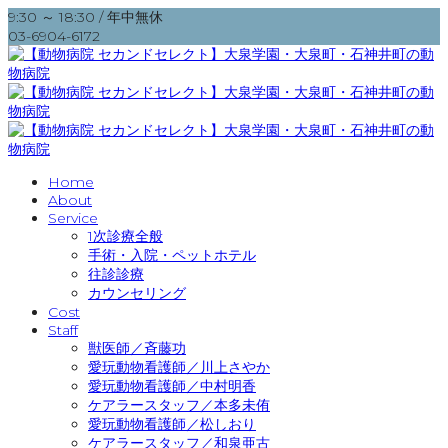
9:30 ～ 18:30 / 年中無休
03-6904-6172
Home
About
Service
1次診療全般
手術・入院・ペットホテル
往診診療
カウンセリング
Cost
Staff
獣医師／斉藤功
愛玩動物看護師／川上さやか
愛玩動物看護師／中村明香
ケアラースタッフ／本多未侑
愛玩動物看護師／松しおり
ケアラースタッフ／和泉亜古