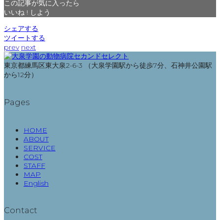
この記事が気に入ったら
いいね ! しよう
シェアする
ツイートする
prev
next
東京都練馬区東大泉2-6-3 （大泉学園駅から徒歩7分、石神井公園駅
から12分）
Pages
HOME
ABOUT
SERVICE
COST
STAFF
MAP
English
Contact