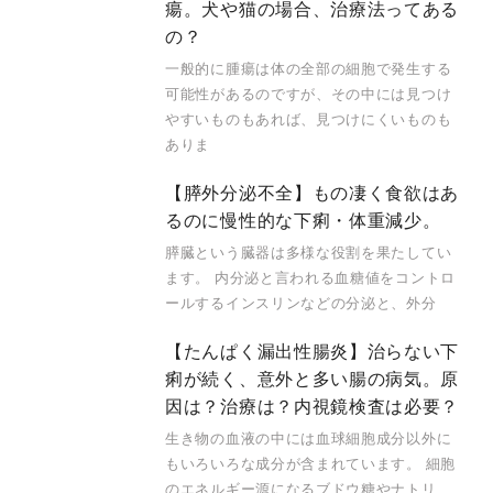
瘍。犬や猫の場合、治療法ってある
の？
一般的に腫瘍は体の全部の細胞で発生する
可能性があるのですが、その中には見つけ
やすいものもあれば、見つけにくいものも
ありま
【膵外分泌不全】もの凄く食欲はあ
るのに慢性的な下痢・体重減少。
膵臓という臓器は多様な役割を果たしてい
ます。 内分泌と言われる血糖値をコントロ
ールするインスリンなどの分泌と、外分
【たんぱく漏出性腸炎】治らない下
痢が続く、意外と多い腸の病気。原
因は？治療は？内視鏡検査は必要？
生き物の血液の中には血球細胞成分以外に
もいろいろな成分が含まれています。 細胞
のエネルギー源になるブドウ糖やナトリ