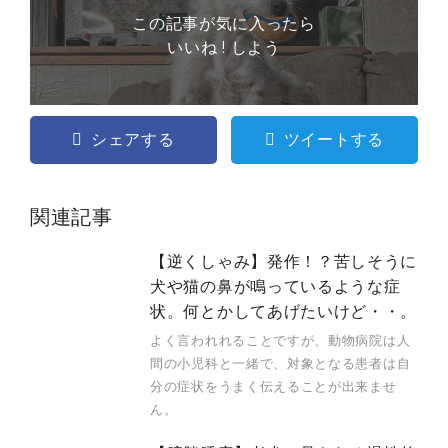
この記事が気に入ったら
いいね ! しよう
シェアする
ツイートする
関連記事
【逆くしゃみ】発作！？苦しそうに
犬や猫の鼻が鳴っているような症
状。何とかしてあげたいけど・・。
よく言われれることですが、動物病院は人
間の小児科と一緒で、対象となる患者は自
分の症状をうまく伝えることが出来ませ
ん。