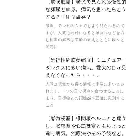
【膀胱腫瘍】老犬で見られる慢性的
な頻尿と血尿。病気を患ったらどう
する？手術？温存？
最近、テレビのＣＭでもよく見られるので
すが、人間も高齢になると尿漏れなどを含
む排泄の異常は年齢の衰えとともに段々と
問題に
【進行性網膜萎縮症】ミニチュア・
ダックスに多い病気。愛犬の目が見
えなくなったら・・・。
人間は視覚から得る情報は非常に多いとさ
れます。 2つの目で視点を合わせることに
より、目標物との距離感を正確に識別する
こと
【脊髄梗塞】椎間板ヘルニアと違う
し、脳梗塞や心筋梗塞ともちょっと
違う病気。治療法やその予後など。