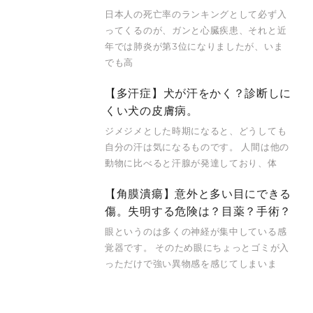
日本人の死亡率のランキングとして必ず入
ってくるのが、ガンと心臓疾患、それと近
年では肺炎が第3位になりましたが、いま
でも高
【多汗症】犬が汗をかく？診断しに
くい犬の皮膚病。
ジメジメとした時期になると、どうしても
自分の汗は気になるものです。 人間は他の
動物に比べると汗腺が発達しており、体
【角膜潰瘍】意外と多い目にできる
傷。失明する危険は？目薬？手術？
眼というのは多くの神経が集中している感
覚器です。 そのため眼にちょっとゴミが入
っただけで強い異物感を感じてしまいま