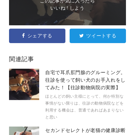
この記事が気に入ったら
いいね ! しよう
シェアする
ツイートする
関連記事
自宅で耳爪肛門腺のグルーミング。
往診を使って飼い犬のお手入れをし
てみた！【往診動物病院の実際】
ほとんどの飼い主様にとって、何か特別な
事情がない限りは、往診の動物病院などを
利用する機会は、普通であればあまりない
と思い
セカンドセレクトが老猫の健康診断