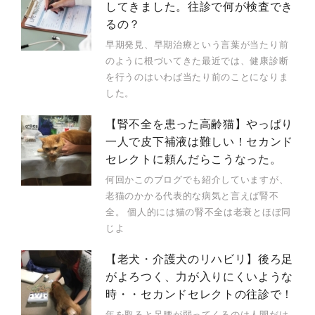
してきました。往診で何が検査でき
るの？
早期発見、早期治療という言葉が当たり前
のように根づいてきた最近では、健康診断
を行うのはいわば当たり前のことになりま
した。
【腎不全を患った高齢猫】やっぱり
一人で皮下補液は難しい！セカンド
セレクトに頼んだらこうなった。
何回かこのブログでも紹介していますが、
老猫のかかる代表的な病気と言えば腎不
全。 個人的には猫の腎不全は老衰とほぼ同
じよ
【老犬・介護犬のリハビリ】後ろ足
がよろつく、力が入りにくいような
時・・セカンドセレクトの往診で！
年を取ると足腰が弱ってくるのは人間だけ