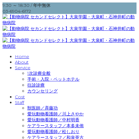
9:30 ～ 18:30 / 年中無休
03-6904-6172
Home
About
Service
1次診療全般
手術・入院・ペットホテル
往診診療
カウンセリング
Cost
Staff
獣医師／斉藤功
愛玩動物看護師／川上さやか
愛玩動物看護師／中村明香
ケアラースタッフ／本多未侑
愛玩動物看護師／松しおり
ケアラースタッフ／和泉亜古