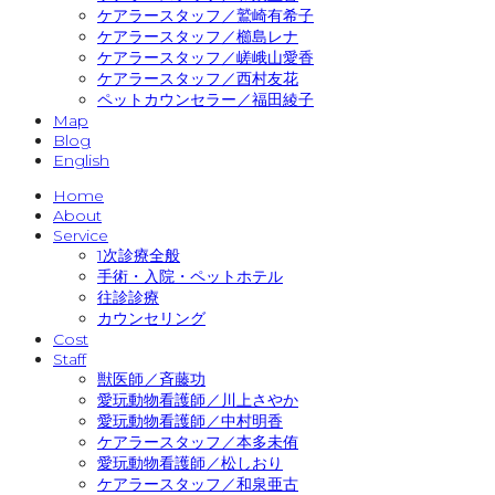
ケアラースタッフ／鷲崎有希子
ケアラースタッフ／櫛島レナ
ケアラースタッフ／嵯峨山愛香
ケアラースタッフ／西村友花
ペットカウンセラー／福田綾子
Map
Blog
English
Home
About
Service
1次診療全般
手術・入院・ペットホテル
往診診療
カウンセリング
Cost
Staff
獣医師／斉藤功
愛玩動物看護師／川上さやか
愛玩動物看護師／中村明香
ケアラースタッフ／本多未侑
愛玩動物看護師／松しおり
ケアラースタッフ／和泉亜古