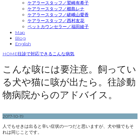
ケアラースタッフ／鷲崎有希子
ケアラースタッフ／櫛島レナ
ケアラースタッフ／嵯峨山愛香
ケアラースタッフ／西村友花
ペットカウンセラー／福田綾子
Map
Blog
English
HOME
往診で対応できるこんな病気
こんな咳には要注意。飼ってい
る犬や猫に咳が出たら。往診動
物病院からのアドバイス。
2017-10-19
人でもせきは出ると辛い症状の一つだと思いますが、犬や猫でもそ
れは同じことです。