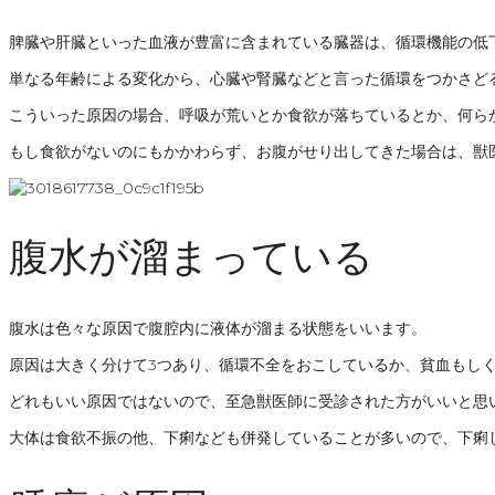
脾臓や肝臓といった血液が豊富に含まれている臓器は、循環機能の低
単なる年齢による変化から、心臓や腎臓などと言った循環をつかさど
こういった原因の場合、呼吸が荒いとか食欲が落ちているとか、何ら
もし食欲がないのにもかかわらず、お腹がせり出してきた場合は、獣
腹水が溜まっている
腹水は色々な原因で腹腔内に液体が溜まる状態をいいます。
原因は大きく分けて3つあり、循環不全をおこしているか、貧血もし
どれもいい原因ではないので、至急獣医師に受診された方がいいと思
大体は食欲不振の他、下痢なども併発していることが多いので、下痢