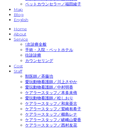
ペットカウンセラー／福田綾子
Map
Blog
English
Home
About
Service
1次診療全般
手術・入院・ペットホテル
往診診療
カウンセリング
Cost
Staff
獣医師／斉藤功
愛玩動物看護師／川上さやか
愛玩動物看護師／中村明香
ケアラースタッフ／本多未侑
愛玩動物看護師／松しおり
ケアラースタッフ／和泉亜古
ケアラースタッフ／鷲崎有希子
ケアラースタッフ／櫛島レナ
ケアラースタッフ／嵯峨山愛香
ケアラースタッフ／西村友花