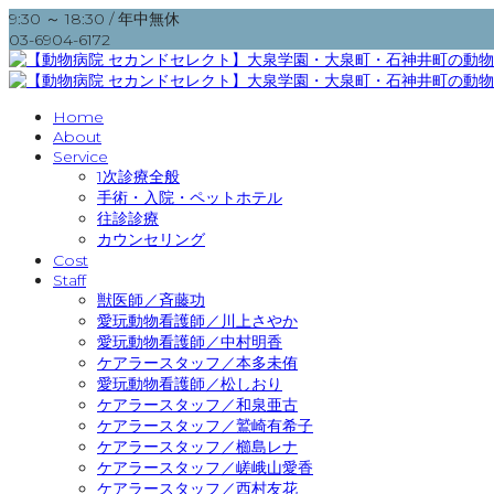
9:30 ～ 18:30 / 年中無休
03-6904-6172
Home
About
Service
1次診療全般
手術・入院・ペットホテル
往診診療
カウンセリング
Cost
Staff
獣医師／斉藤功
愛玩動物看護師／川上さやか
愛玩動物看護師／中村明香
ケアラースタッフ／本多未侑
愛玩動物看護師／松しおり
ケアラースタッフ／和泉亜古
ケアラースタッフ／鷲崎有希子
ケアラースタッフ／櫛島レナ
ケアラースタッフ／嵯峨山愛香
ケアラースタッフ／西村友花