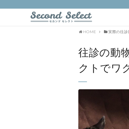
HOME
実際の往診
往診の動
クトでワ