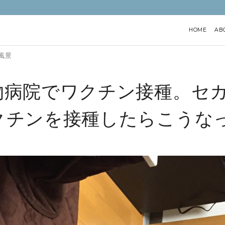
HOME
AB
風景
物病院でワクチン接種。セ
クチンを接種したらこうな