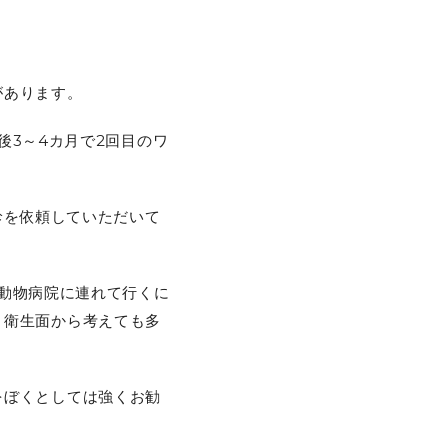
があります。
後3～4カ月で2回目のワ
診を依頼していただいて
動物病院に連れて行くに
、衛生面から考えても多
をぼくとしては強くお勧