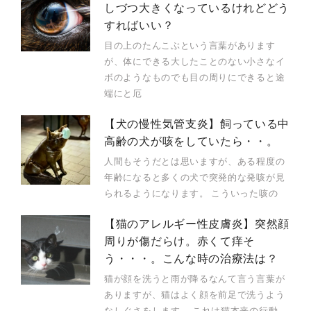
しづつ大きくなっているけれどどう
すればいい？
目の上のたんこぶという言葉があります
が、体にできる大したことのない小さなイ
ボのようなものでも目の周りにできると途
端にと厄
【犬の慢性気管支炎】飼っている中
高齢の犬が咳をしていたら・・。
人間もそうだとは思いますが、ある程度の
年齢になると多くの犬で突発的な発咳が見
られるようになります。 こういった咳の
【猫のアレルギー性皮膚炎】突然顔
周りが傷だらけ。赤くて痒そ
う・・・。こんな時の治療法は？
猫が顔を洗うと雨が降るなんて言う言葉が
ありますが、猫はよく顔を前足で洗うよう
なしぐさをします。 これは猫本来の行動