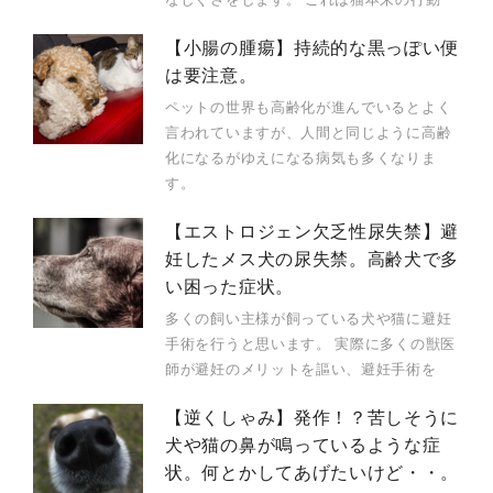
【小腸の腫瘍】持続的な黒っぽい便
は要注意。
ペットの世界も高齢化が進んでいるとよく
言われていますが、人間と同じように高齢
化になるがゆえになる病気も多くなりま
す。
【エストロジェン欠乏性尿失禁】避
妊したメス犬の尿失禁。高齢犬で多
い困った症状。
多くの飼い主様が飼っている犬や猫に避妊
手術を行うと思います。 実際に多くの獣医
師が避妊のメリットを謳い、避妊手術を
【逆くしゃみ】発作！？苦しそうに
犬や猫の鼻が鳴っているような症
状。何とかしてあげたいけど・・。