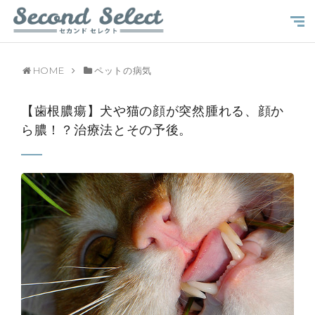
HOME
ペットの病気
【歯根膿瘍】犬や猫の顔が突然腫れる、顔か
ら膿！？治療法とその予後。