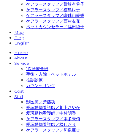
ケアラースタッフ／鷲崎有希子
ケアラースタッフ／櫛島レナ
ケアラースタッフ／嵯峨山愛香
ケアラースタッフ／西村友花
ペットカウンセラー／福田綾子
Map
Blog
English
Home
About
Service
1次診療全般
手術・入院・ペットホテル
往診診療
カウンセリング
Cost
Staff
獣医師／斉藤功
愛玩動物看護師／川上さやか
愛玩動物看護師／中村明香
ケアラースタッフ／本多未侑
愛玩動物看護師／松しおり
ケアラースタッフ／和泉亜古