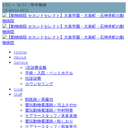
9:30 ～ 18:30 / 年中無休
03-6904-6172
Home
About
Service
1次診療全般
手術・入院・ペットホテル
往診診療
カウンセリング
Cost
Staff
獣医師／斉藤功
愛玩動物看護師／川上さやか
愛玩動物看護師／中村明香
ケアラースタッフ／本多未侑
愛玩動物看護師／松しおり
ケアラースタッフ／和泉亜古