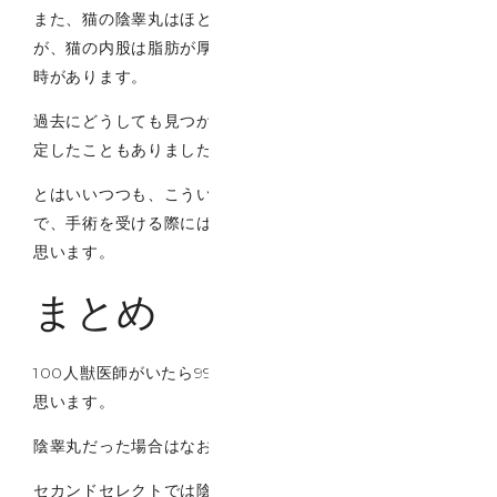
また、猫の陰睾丸はほとんどの場合で鼠経部にあるのです
が、猫の内股は脂肪が厚く、睾丸を探すのはたまに大変な
時があります。
過去にどうしても見つからず、ＣＴ撮影を行って場所を特
定したこともありました。
とはいいつつも、こういったことはまれなケースですの
で、手術を受ける際にはそれほど心配はしなくてもいいと
思います。
まとめ
100人獣医師がいたら99人は去勢はした方がいいと言うと
思います。
陰睾丸だった場合はなおさらです。
セカンドセレクトでは陰睾丸が鼠経の部分であれば通常の