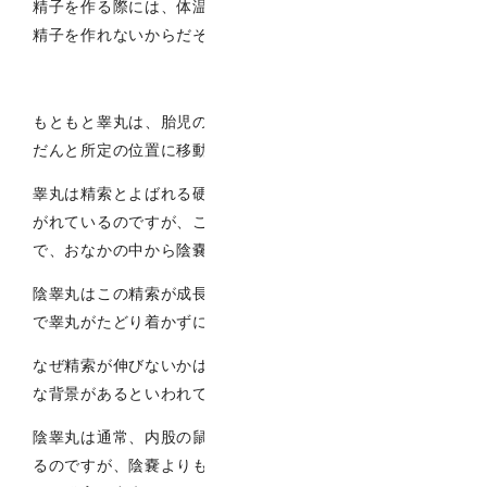
精子を作る際には、体温が1から2度ほど低くないと良好な
精子を作れないからだそうです。
もともと睾丸は、胎児のときには腹腔内にありそれがだん
だんと所定の位置に移動していきます。
睾丸は精索とよばれる硬いロープのようなもので体とつな
がれているのですが、この精索が段々と伸びていくこと
で、おなかの中から陰嚢の位置まで移動していきます。
陰睾丸はこの精索が成長とともに伸びないために、陰嚢ま
で睾丸がたどり着かずになってしまっている状態です。
なぜ精索が伸びないかはよくわかっていませんが、遺伝的
な背景があるといわれています。
陰睾丸は通常、内股の鼠径部と呼ばれる場所か腹腔内にあ
るのですが、陰嚢よりも暖かい場所にあり、正常な体温下