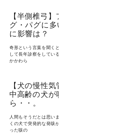
【半側椎弓】フレンチブルドッ
グ・パグに多い背骨の奇形。健康
に影響は？
奇形という言葉を聞くと、少しドキッとします。 獣医師と
して長年診察をしていると、まだ年齢が非常に若いのにも
かかわら
【犬の慢性気管支炎】飼っている
中高齢の犬が咳をしていた
ら・・。
人間もそうだとは思いますが、ある程度の年齢になると多
くの犬で突発的な発咳が見られるようになります。 こうい
った咳の