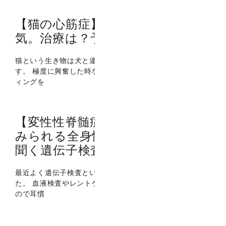
【猫の心筋症】猫に多い心臓の病
気。治療は？予後は？
猫という生き物は犬と違って、呼吸がとても静かな動物で
す。 極度に興奮した時などは別ですが、犬のようにパンテ
ィングを
【変性性脊髄症】コーギーでよく
みられる全身性の麻痺。最近よく
聞く遺伝子検査って有効？
最近よく遺伝子検査という言葉をよく聞くようになりまし
た。 血液検査やレントゲン検査などは昔からある検査です
ので耳慣