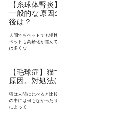
【糸球体腎炎】犬の慢性腎不全の
一般的な原因の一つ。治療は？予
後は？
人間でもペットでも慢性疾患というものは色々あります。
ペットも高齢化が進んでいるため、以前に比べて慢性疾患
は多くな
【毛球症】猫でありがちの嘔吐の
原因。対処法は？
猫は人間に比べると比較的によく吐く動物です。 吐いた物
の中には何もなかったり、食塊が入っていたり、また場合
によって