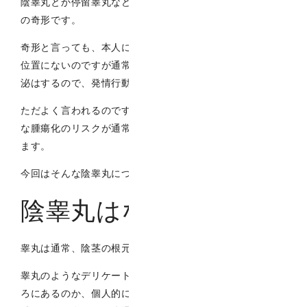
陰睾丸とか停留睾丸などと言われ、発育過程における一種
の奇形です。
奇形と言っても、本人に与える影響はあまりなく、正常な
位置にないのですが通常の睾丸と同じようにホルモンの分
泌はするので、発情行動などは通常通り起こります。
ただよく言われるのですが、そのままにしておくと将来的
な腫瘍化のリスクが通常の睾丸よりも高くなるとされてい
ます。
今回はそんな陰睾丸についてご説明したいと思います。
陰睾丸はなぜ起こる？
睾丸は通常、陰茎の根元の陰嚢内にあります。
睾丸のようなデリケートな臓器が、なぜあんな目立つとこ
ろにあるのか、個人的にはたまに不思議に思うのですが、