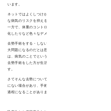
います。
ネットではよくしつけがしやすくなるという点と、将来的
な病気のリスクを抑えるというメリットがのべられている
一方で、体重のコントロールが難しくなったり、毛質が変
化したりなど色々なデメリットがあると言われています。
去勢手術をする・しないの問題は飼い主様にとっては時に
大問題になるのだとは思いますが、個人的な意見として
は、病気のことでということよりは一緒に生活する上で、
去勢手術をした方が生活しやすいのでは？と思っていま
す。
さてそんな去勢についてですが、たまに睾丸が正常な位置
にない場合があり、手術を行う時にいつもとちょっと違う
過程になることがあります。