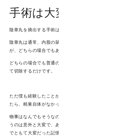
手術は大変？
陰睾丸を摘出する手術は基本的には難しくありません。
陰睾丸は通常、内股の鼠径部もしくは腹腔内になります
が、どちらの場合でもあまり難しい手術ではありません。
どちらの場合でも普通の睾丸と同様に血管と精管を結紮し
て切除するだけです。
ただ僕も経験したことがあるのですが、陰睾丸と思ってい
たら、精巣自体がなかったことが何回かあります。
物事はなんでもそうなのですが、ないことを確かめるとい
うのは意外と大変で、ありとあらゆる場所を探していくの
でともて大変だった記憶があります。