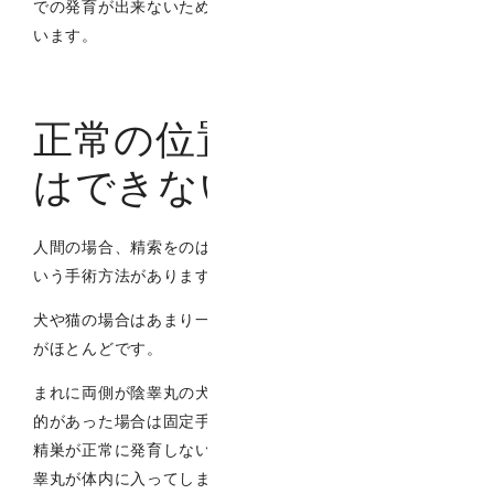
での発育が出来ないため腫瘍化を起こしやすいと言われて
います。
正常の位置に戻すこと
はできない？
人間の場合、精索をのばして、睾丸を陰嚢内に固定すると
いう手術方法があります。
犬や猫の場合はあまり一般的でなく、睾丸を摘出すること
がほとんどです。
まれに両側が陰睾丸の犬で、かつ子孫を残したいという目
的があった場合は固定手術を行うこともあるそうですが、
精巣が正常に発育しないこともあったり、固定してもまた
睾丸が体内に入ってしまうこともあります。