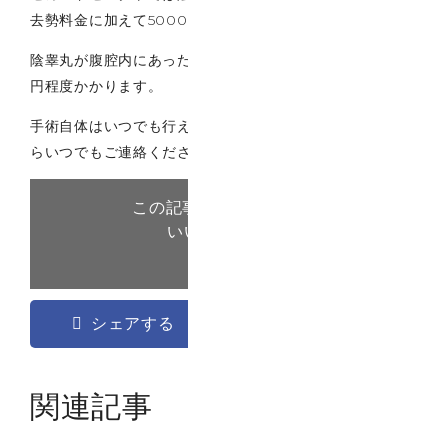
去勢料金に加えて5000円程度のご費用になります。
陰睾丸が腹腔内にあった場合は、通常の料金に加えて2万
円程度かかります。
手術自体はいつでも行えますので、気になることがあった
らいつでもご連絡ください。
この記事が気に入ったら
いいね ! しよう
シェアする
ツイートする
関連記事