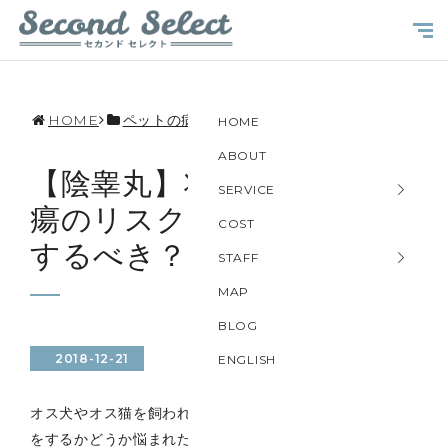
HOME
ペットの病気
HOME
ABOUT
【陰睾丸】将来的な睾丸腫
SERVICE
瘍のリスク7倍！？手術は
COST
するべき？
STAFF
MAP
BLOG
2018-12-21
ENGLISH
オス犬やオス猫を飼われている飼い主様の中で、去勢手術
をするかどうか悩まれた飼い主様も多くいらっしゃると思