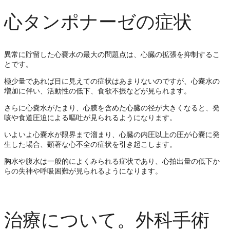
心タンポナーゼの症状
異常に貯留した心嚢水の最大の問題点は、心臓の拡張を抑制するこ
とです。
極少量であれば目に見えての症状はあまりないのですが、心嚢水の
増加に伴い、活動性の低下、食欲不振などが見られます。
さらに心嚢水がたまり、心膜を含めた心臓の径が大きくなると、発
咳や食道圧迫による嘔吐が見られるようになります。
いよいよ心嚢水が限界まで溜まり、心臓の内圧以上の圧が心嚢に発
生した場合、顕著な心不全の症状を引き起こします。
胸水や腹水は一般的によくみられる症状であり、心拍出量の低下か
らの失神や呼吸困難が見られるようになります。
治療について。外科手術