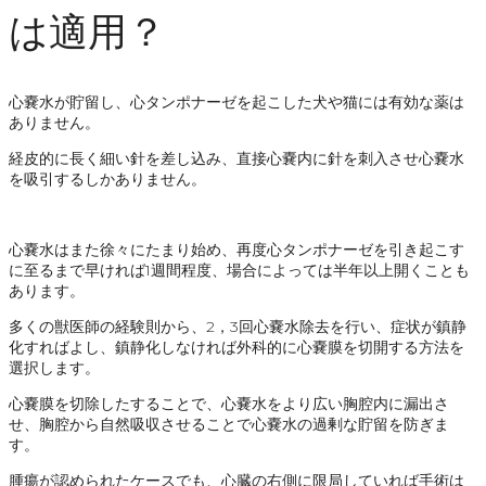
は適用？
心嚢水が貯留し、心タンポナーゼを起こした犬や猫には有効な薬は
ありません。
経皮的に長く細い針を差し込み、直接心嚢内に針を刺入させ心嚢水
を吸引するしかありません。
心嚢水はまた徐々にたまり始め、再度心タンポナーゼを引き起こす
に至るまで早ければ1週間程度、場合によっては半年以上開くことも
あります。
多くの獣医師の経験則から、2，3回心嚢水除去を行い、症状が鎮静
化すればよし、鎮静化しなければ外科的に心嚢膜を切開する方法を
選択します。
心嚢膜を切除したすることで、心嚢水をより広い胸腔内に漏出さ
せ、胸腔から自然吸収させることで心嚢水の過剰な貯留を防ぎま
す。
腫瘍が認められたケースでも、心臓の右側に限局していれば手術は