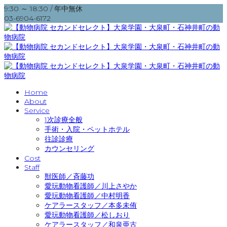
9:30 ～ 18:30 / 年中無休
03-6904-6172
Home
About
Service
1次診療全般
手術・入院・ペットホテル
往診診療
カウンセリング
Cost
Staff
獣医師／斉藤功
愛玩動物看護師／川上さやか
愛玩動物看護師／中村明香
ケアラースタッフ／本多未侑
愛玩動物看護師／松しおり
ケアラースタッフ／和泉亜古