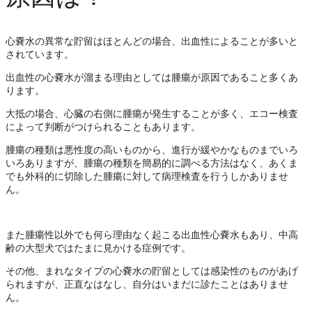
心嚢水の異常な貯留はほとんどの場合、出血性によることが多いと
されています。
出血性の心嚢水が溜まる理由としては腫瘍が原因であること多くあ
ります。
大抵の場合、心臓の右側に腫瘍が発生することが多く、エコー検査
によって判断がつけられることもあります。
腫瘍の種類は悪性度の高いものから、進行が緩やかなものまでいろ
いろありますが、腫瘍の種類を簡易的に調べる方法はなく、あくま
でも外科的に切除した腫瘍に対して病理検査を行うしかありませ
ん。
また腫瘍性以外でも何ら理由なく起こる出血性心嚢水もあり、中高
齢の大型犬ではたまに見かける症例です。
その他、まれなタイプの心嚢水の貯留としては感染性のものがあげ
られますが、正直なはなし、自分はいまだに診たことはありませ
ん。