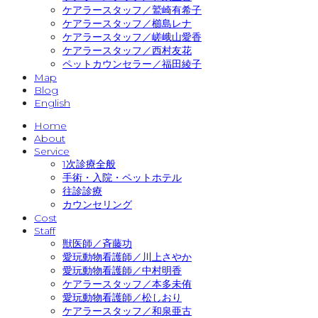
ケアラースタッフ／鷲崎有希子
ケアラースタッフ／櫛島レナ
ケアラースタッフ／嵯峨山愛香
ケアラースタッフ／西村友花
ペットカウンセラー／福田綾子
Map
Blog
English
Home
About
Service
1次診療全般
手術・入院・ペットホテル
往診診療
カウンセリング
Cost
Staff
獣医師／斉藤功
愛玩動物看護師／川上さやか
愛玩動物看護師／中村明香
ケアラースタッフ／本多未侑
愛玩動物看護師／松しおり
ケアラースタッフ／和泉亜古