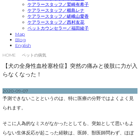
ケアラースタッフ／鷲崎有希子
ケアラースタッフ／櫛島レナ
ケアラースタッフ／嵯峨山愛香
ケアラースタッフ／西村友花
ペットカウンセラー／福田綾子
Map
Blog
English
HOME
ペットの病気
【犬の全身性血栓塞栓症】突然の痛みと後肢に力が入
らなくなった！
2020-09-07
予測できないことというのは、特に医療の分野ではよくよく見
られます。
そこに人為的なミスがなかったとしても、突如として思いもよ
らない生体反応が起こった経験は、医師、獣医師問わず、ほぼ