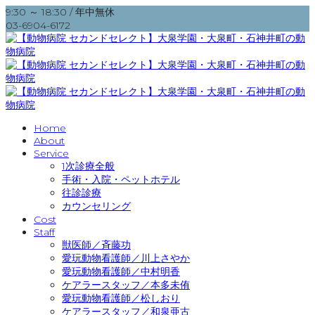
9:30 ～ 18:30 / 年中無休
03-6904-6172
Home
About
Service
1次診療全般
手術・入院・ペットホテル
往診診療
カウンセリング
Cost
Staff
獣医師／斉藤功
愛玩動物看護師／川上さやか
愛玩動物看護師／中村明香
ケアラースタッフ／本多未侑
愛玩動物看護師／松しおり
ケアラースタッフ／和泉亜古