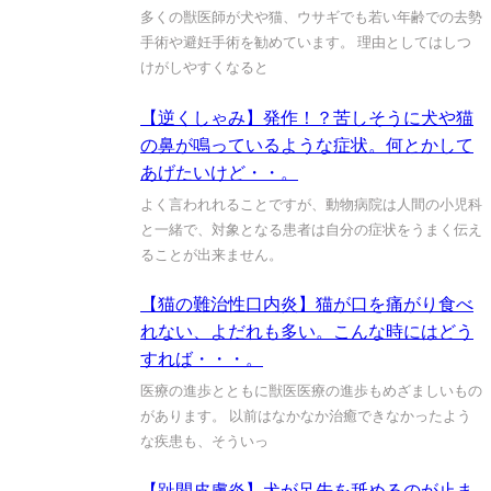
多くの獣医師が犬や猫、ウサギでも若い年齢での去勢
手術や避妊手術を勧めています。 理由としてはしつ
けがしやすくなると
【逆くしゃみ】発作！？苦しそうに犬や猫
の鼻が鳴っているような症状。何とかして
あげたいけど・・。
よく言われれることですが、動物病院は人間の小児科
と一緒で、対象となる患者は自分の症状をうまく伝え
ることが出来ません。
【猫の難治性口内炎】猫が口を痛がり食べ
れない、よだれも多い。こんな時にはどう
すれば・・・。
医療の進歩とともに獣医医療の進歩もめざましいもの
があります。 以前はなかなか治癒できなかったよう
な疾患も、そういっ
【趾間皮膚炎】犬が足先を舐めるのが止ま