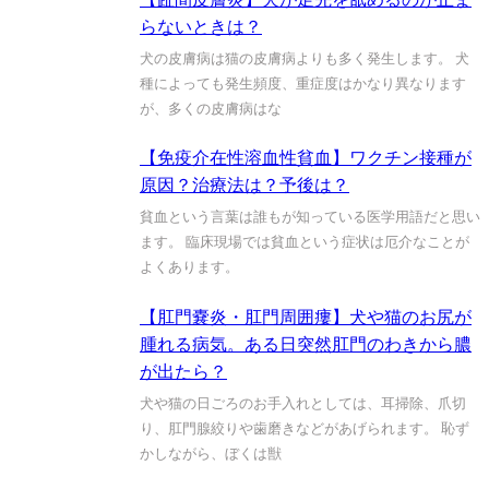
らないときは？
犬の皮膚病は猫の皮膚病よりも多く発生します。 犬
種によっても発生頻度、重症度はかなり異なります
が、多くの皮膚病はな
【免疫介在性溶血性貧血】ワクチン接種が
原因？治療法は？予後は？
貧血という言葉は誰もが知っている医学用語だと思い
ます。 臨床現場では貧血という症状は厄介なことが
よくあります。
【肛門嚢炎・肛門周囲瘻】犬や猫のお尻が
腫れる病気。ある日突然肛門のわきから膿
が出たら？
犬や猫の日ごろのお手入れとしては、耳掃除、爪切
り、肛門腺絞りや歯磨きなどがあげられます。 恥ず
かしながら、ぼくは獣