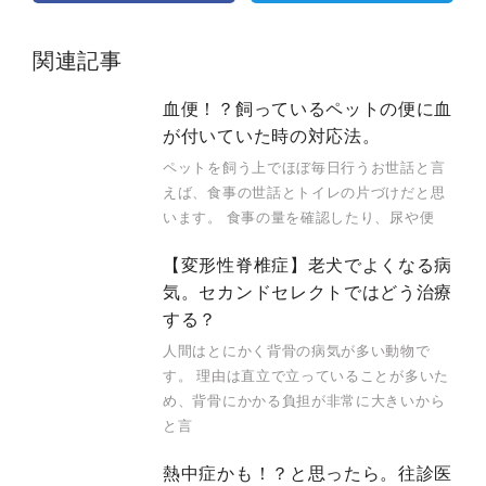
関連記事
血便！？飼っているペットの便に血
が付いていた時の対応法。
ペットを飼う上でほぼ毎日行うお世話と言
えば、食事の世話とトイレの片づけだと思
います。 食事の量を確認したり、尿や便
【変形性脊椎症】老犬でよくなる病
気。セカンドセレクトではどう治療
する？
人間はとにかく背骨の病気が多い動物で
す。 理由は直立で立っていることが多いた
め、背骨にかかる負担が非常に大きいから
と言
熱中症かも！？と思ったら。往診医