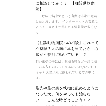
に相談してみよう！【往診動物病
院】
ここ数年で熱中症という言葉は非常に定着
したと思います。 インターネットの普及に
よって、皆さまが得られる情報量が多くな
っ
【往診動物病院への相談】これって
不整脈？犬の胸に耳を当てたら、心
臓が不規則に動いている！？
飼い主様の中には、夜寝る時など一緒に寝
ている方もいらっしゃるのではないでしょ
うか？ 大型犬など飼われている方の中に
は、
足先や足の裏を執拗に舐めるように
なった犬。何をやっても治らな
い・・こんな時どうしよう！？