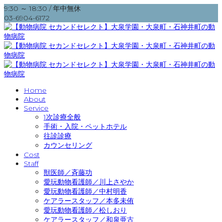
9:30 ～ 18:30 / 年中無休
03-6904-6172
Home
About
Service
1次診療全般
手術・入院・ペットホテル
往診診療
カウンセリング
Cost
Staff
獣医師／斉藤功
愛玩動物看護師／川上さやか
愛玩動物看護師／中村明香
ケアラースタッフ／本多未侑
愛玩動物看護師／松しおり
ケアラースタッフ／和泉亜古