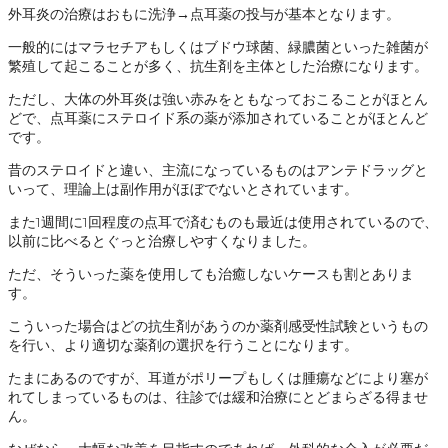
外耳炎の治療はおもに洗浄→点耳薬の投与が基本となります。
一般的にはマラセチアもしくはブドウ球菌、緑膿菌といった雑菌が
繁殖して起こることが多く、抗生剤を主体とした治療になります。
ただし、大体の外耳炎は強い赤みをともなっておこることがほとん
どで、点耳薬にステロイド系の薬が添加されていることがほとんど
です。
昔のステロイドと違い、主流になっているものはアンテドラッグと
いって、理論上は副作用がほぼでないとされています。
また1週間に1回程度の点耳で済むものも最近は使用されているので、
以前に比べるとぐっと治療しやすくなりました。
ただ、そういった薬を使用しても治癒しないケースも割とありま
す。
こういった場合はどの抗生剤があうのか薬剤感受性試験というもの
を行い、より適切な薬剤の選択を行うことになります。
たまにあるのですが、耳道がポリープもしくは腫瘍などにより塞が
れてしまっているものは、往診では緩和治療にとどまらざる得ませ
ん。