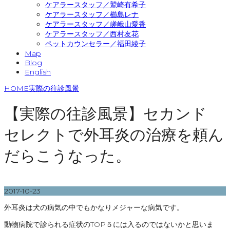
ケアラースタッフ／鷲崎有希子
ケアラースタッフ／櫛島レナ
ケアラースタッフ／嵯峨山愛香
ケアラースタッフ／西村友花
ペットカウンセラー／福田綾子
Map
Blog
English
HOME
実際の往診風景
【実際の往診風景】セカンド
セレクトで外耳炎の治療を頼ん
だらこうなった。
2017-10-23
外耳炎は犬の病気の中でもかなりメジャーな病気です。
動物病院で診られる症状のTOP５には入るのではないかと思いま