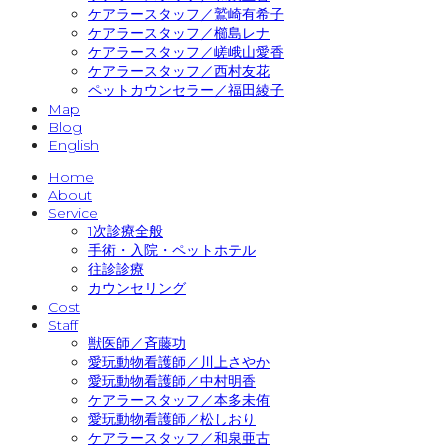
ケアラースタッフ／鷲崎有希子
ケアラースタッフ／櫛島レナ
ケアラースタッフ／嵯峨山愛香
ケアラースタッフ／西村友花
ペットカウンセラー／福田綾子
Map
Blog
English
Home
About
Service
1次診療全般
手術・入院・ペットホテル
往診診療
カウンセリング
Cost
Staff
獣医師／斉藤功
愛玩動物看護師／川上さやか
愛玩動物看護師／中村明香
ケアラースタッフ／本多未侑
愛玩動物看護師／松しおり
ケアラースタッフ／和泉亜古