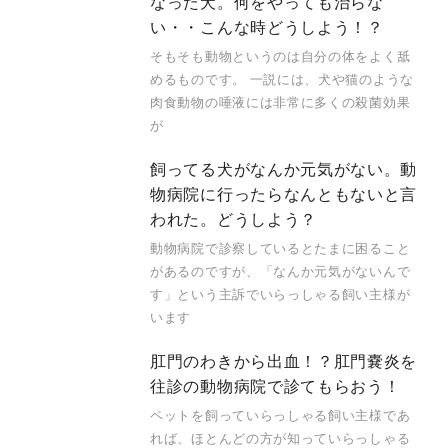
なった犬。何をやっても治らな
い・・こんな時どうしよう！？
そもそも動物というのは自分の体をよく舐
めるものです。 一説には、犬や猫のような
肉食動物の唾液には非常に多くの殺菌効果
が
飼ってる犬がなんか元気がない。動
物病院に行ったらなんともないと言
われた。どうしよう？
動物病院で診察しているとたまに困ること
があるのですが、「なんか元気がないんで
す」という主訴でいらっしゃる飼い主様が
います
肛門のわきから出血！？肛門嚢炎を
往診の動物病院で診てもらおう！
ペットを飼っていらっしゃる飼い主様であ
れば、ほとんどの方が知っていらっしゃる