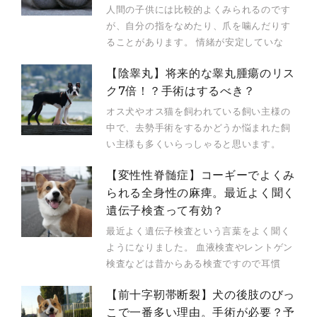
人間の子供には比較的よくみられるのです
が、自分の指をなめたり、爪を噛んだりす
ることがあります。 情緒が安定していな
【陰睾丸】将来的な睾丸腫瘍のリス
ク7倍！？手術はするべき？
オス犬やオス猫を飼われている飼い主様の
中で、去勢手術をするかどうか悩まれた飼
い主様も多くいらっしゃると思います。
【変性性脊髄症】コーギーでよくみ
られる全身性の麻痺。最近よく聞く
遺伝子検査って有効？
最近よく遺伝子検査という言葉をよく聞く
ようになりました。 血液検査やレントゲン
検査などは昔からある検査ですので耳慣
【前十字靭帯断裂】犬の後肢のびっ
こで一番多い理由。手術が必要？予