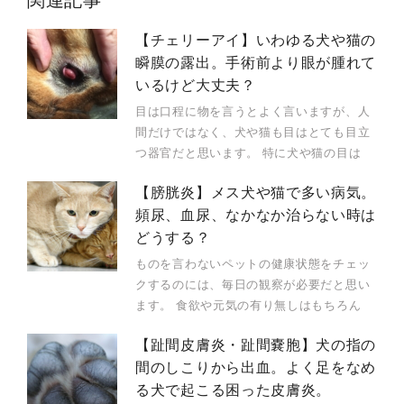
【チェリーアイ】いわゆる犬や猫の
瞬膜の露出。手術前より眼が腫れて
いるけど大丈夫？
目は口程に物を言うとよく言いますが、人
間だけではなく、犬や猫も目はとても目立
つ器官だと思います。 特に犬や猫の目は
【膀胱炎】メス犬や猫で多い病気。
頻尿、血尿、なかなか治らない時は
どうする？
ものを言わないペットの健康状態をチェッ
クするのには、毎日の観察が必要だと思い
ます。 食欲や元気の有り無しはもちろん
【趾間皮膚炎・趾間嚢胞】犬の指の
間のしこりから出血。よく足をなめ
る犬で起こる困った皮膚炎。