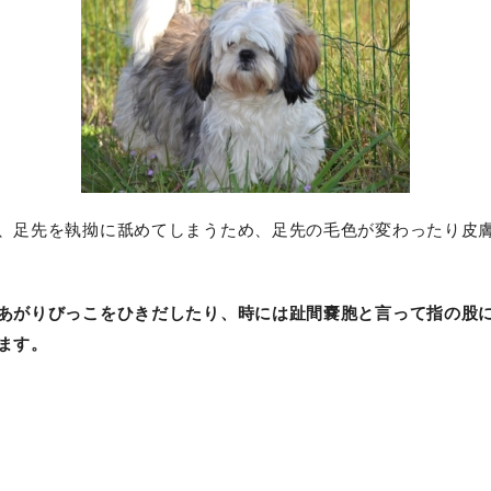
、足先を執拗に舐めてしまうため、足先の毛色が変わったり皮
あがりびっこをひきだしたり、時には趾間嚢胞と言って指の股
ます。