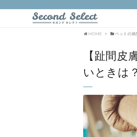
HOME
ペットの病
【趾間皮
いときは