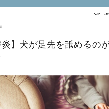
HOME
AB
気
膚炎】犬が足先を舐めるの
？