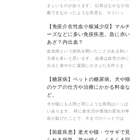
ましいものがあります。 以前はなかなか治
癒できなかったような疾患も、そういっ
【免疫介在性血小板減少症】マルチ
ーズなどに多い免疫疾患。急に赤い
あざ？内出血？
血友病という病気を聞いたことがある飼い
主様も多いと思います。 血液は血管の外に
出ると速やかに凝固しかさぶたを作りま
【糖尿病】ペットの糖尿病。犬や猫
のケアの仕方や治療にかかる料金な
ど。
犬や猫にも人間と同じような病気はいっぱ
いあります。 特に食生活や環境の変化や寿
命が延びたことで、今までのペットでは
【前庭疾患】老犬や猫・ウサギで見
られる病気。首が傾く。くるくる回