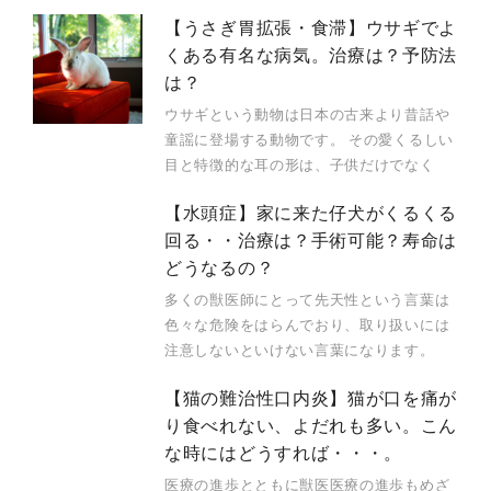
【うさぎ胃拡張・食滞】ウサギでよ
くある有名な病気。治療は？予防法
は？
ウサギという動物は日本の古来より昔話や
童謡に登場する動物です。 その愛くるしい
目と特徴的な耳の形は、子供だけでなく
【水頭症】家に来た仔犬がくるくる
回る・・治療は？手術可能？寿命は
どうなるの？
多くの獣医師にとって先天性という言葉は
色々な危険をはらんでおり、取り扱いには
注意しないといけない言葉になります。
【猫の難治性口内炎】猫が口を痛が
り食べれない、よだれも多い。こん
な時にはどうすれば・・・。
医療の進歩とともに獣医医療の進歩もめざ