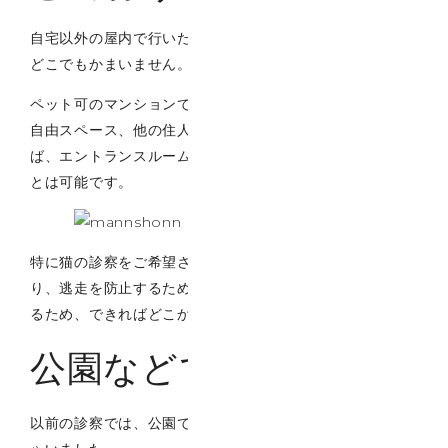
自宅以外の屋内で行いたい場合、その場所が確保できれば
どこでもかまいません。
ペット可のマンションであれば、共用部分である集会所や
自由スペース、他の住人の方の邪魔にならないようであれ
ば、エントランスルームやレセプションルームでも行うこ
とは可能です。
特に猫の診察をご希望されるのであれば、前に書いた通
り、逃走を防止するため、密閉された空間の方が適してい
るため、できればどこかの部屋などがいいと思います。
公園などで行う
以前の診察では、公園でご希望された飼い主様もいらっし