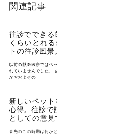
関連記事
往診でできる歯石除去。実際どれ
くらいとれるの？セカンドセレク
トの往診風景。
以前の獣医医療ではペットの歯科医学はそれほど重要視さ
れていませんでした。 歯は悪くなれば抜けばいいというの
がおおよその
新しいペットを自宅に迎い入れる
心得。往診で診察している獣医師
としての意見です。
春先のこの時期は何かと変化が多い時期です。 お引っ越し