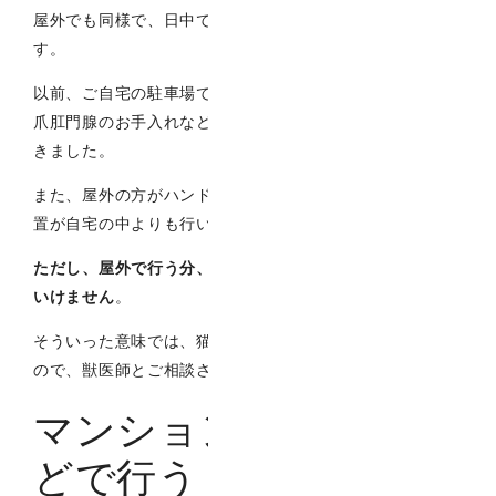
屋外でも同様で、日中であれば特に問題はないと思いま
す。
以前、ご自宅の駐車場で診察をしたこともありますが、耳
爪肛門腺のお手入れなど、一通り滞りなくすすむことがで
きました。
また、屋外の方がハンドリングをしやすいことも多く、処
置が自宅の中よりも行いやすいこともあります。
ただし、屋外で行う分、逃走などには十分気を付けないと
いけません
。
そういった意味では、猫は屋外での診察は不適になります
ので、獣医師とご相談されるといいと思います。
マンションの集会場な
どで行う