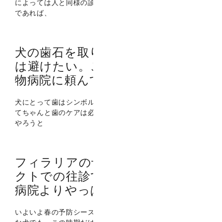
によっては人と同様の診療が可能になりました。 特に都心
であれば、
犬の歯石を取りたいが、全身麻酔
は避けたい。こんなとき往診の動
物病院に頼んでみては？
犬にとって歯はシンボルマーク。 人間だけでなく、犬だっ
てちゃんと歯のケアは必要です。 ただし、いざ歯のケアを
やろうと
フィラリアの予防をセカンドセレ
クトでの往診で。混んでいる動物
病院よりやっぱり往診では？
いよいよ春の予防シーズンが到来しました。 どんなに健康