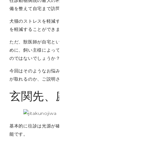
往診動物病院の最大の利点は、獣医師がしっかりとした準
備を整えて自宅まで訪問することです。
犬猫のストレスを軽減するうえ、飼い主様の移動のご負担
を軽減することができます。
ただ、獣医師が自宅というもろプライベート空間に来るた
めに、飼い主様によって少し気が引ける方もいらっしゃる
のではないでしょうか？
今回はそのようなお悩みに対し、往診医がどのような対応
が取れるのか、ご説明させていただきます。
玄関先、庭で行う
基本的に往診は光源が確保できればどこでも行うことは可
能です。