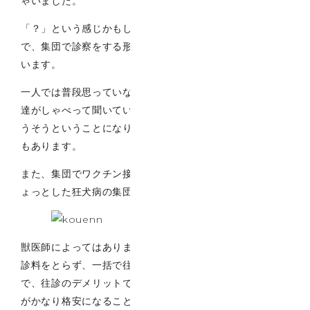
ゃいました。
「？」という感じかもしれませんが、お友達の犬を呼ん
で、集団で診察をする形だったので、非常に良かったとも
います。
一人では普段思っていないような相談事や悩み事も、お友
達がしゃべって聞いているのをみて、そう言えばうちもそ
うそうということになり、ワイワイしながら診察した記憶
もあります。
また、集団でワクチン接種をご希望されたこともあり、ち
ょっとした狂犬病の集団接種のような雰囲気でした。
獣医師によってはありますが、そういった場合、個別に往
診料をとらず、一括で往診料を設定るすることもあるの
で、往診のデメリットである、別途往診料が負担というの
がかなり格安になることもあります。