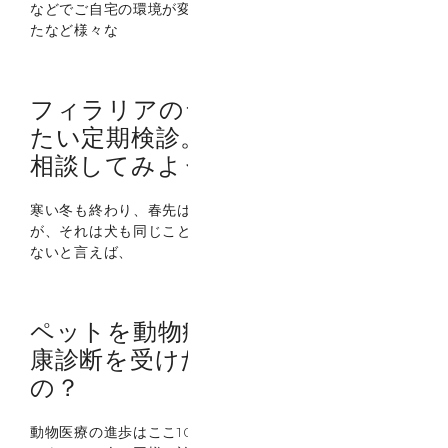
などでご自宅の環境が変わったとか、仕事や学校が変わっ
たなど様々な
フィラリアのシーズンだから行い
たい定期検診。往診の動物病院と
相談してみよう！
寒い冬も終わり、春先は何かとやることは多くなります
が、それは犬も同じことです。 この時期にやらないといけ
ないと言えば、
ペットを動物病院でなく往診で健
康診断を受けたい。何ができる
の？
動物医療の進歩はここ10年で目覚ましいものがあり、分野