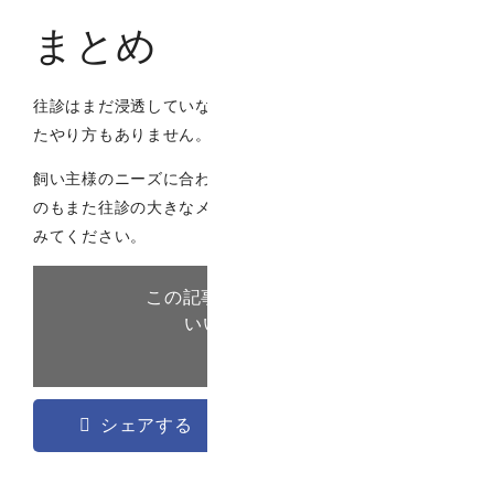
まとめ
往診はまだ浸透していない分、これだと言った決まりきっ
たやり方もありません。
飼い主様のニーズに合わせて、フレキシブルに対応できる
のもまた往診の大きなメリットなので、ぜひとも検討して
みてください。
この記事が気に入ったら
いいね ! しよう
シェアする
ツイートする