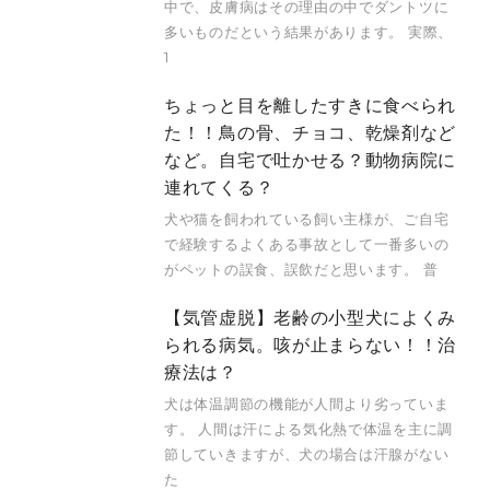
中で、皮膚病はその理由の中でダントツに
多いものだという結果があります。 実際、
1
ちょっと目を離したすきに食べられ
た！！鳥の骨、チョコ、乾燥剤など
など。自宅で吐かせる？動物病院に
連れてくる？
犬や猫を飼われている飼い主様が、ご自宅
で経験するよくある事故として一番多いの
がペットの誤食、誤飲だと思います。 普
【気管虚脱】老齢の小型犬によくみ
られる病気。咳が止まらない！！治
療法は？
犬は体温調節の機能が人間より劣っていま
す。 人間は汗による気化熱で体温を主に調
節していきますが、犬の場合は汗腺がない
た