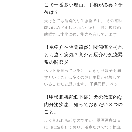
こで一番多い理由。手術が必要？予
後は？
犬はとても活発的な生き物です。 その運動
能力はめざましいものがあり、特に後肢の
跳躍力は非常に強い能力を有しています
【免疫介在性関節炎】関節痛？それ
とも違う病気？意外と厄介な免疫異
常の関節炎
ペットを飼っていると、いきなり調子を崩
すということは多くの飼い主様が経験して
いることだと思います。 子供同様、ペッ
【甲状腺機能低下症】犬の代表的な
内分泌疾患。知っておきたい３つの
こと。
よく言われる話なのですが、獣医医療は日
に日に進歩しており、治療だけでなく検査