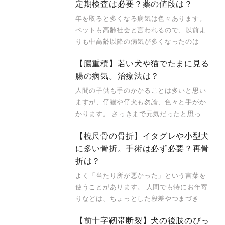
定期検査は必要？薬の値段は？
年を取ると多くなる病気は色々あります。
ペットも高齢社会と言われるので、以前よ
りも中高齢以降の病気が多くなったのは
【腸重積】若い犬や猫でたまに見る
腸の病気。治療法は？
人間の子供も手のかかることは多いと思い
ますが、仔猫や仔犬も勿論、色々と手がか
かります。 さっきまで元気だったと思っ
【橈尺骨の骨折】イタグレや小型犬
に多い骨折。手術は必ず必要？再骨
折は？
よく「当たり所が悪かった」という言葉を
使うことがあります。 人間でも特にお年寄
りなどは、ちょっとした段差やつまづき
【前十字靭帯断裂】犬の後肢のびっ