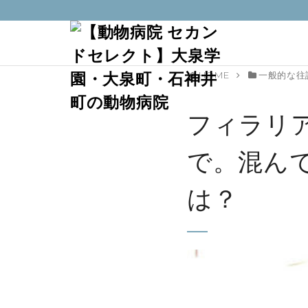
HOME
一般的な往
フィラリ
で。混ん
は？