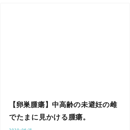
【卵巣腫瘍】中高齢の未避妊の雌
でたまに見かける腫瘍。
2020-06-15