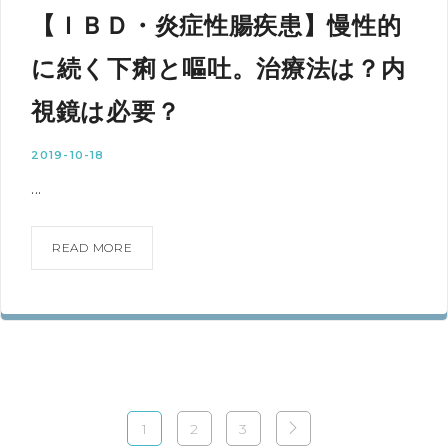
【ＩＢＤ・炎症性腸疾患】慢性的
に続く下痢と嘔吐。治療法は？内
視鏡は必要？
2019-10-18
...
READ MORE
1
2
3